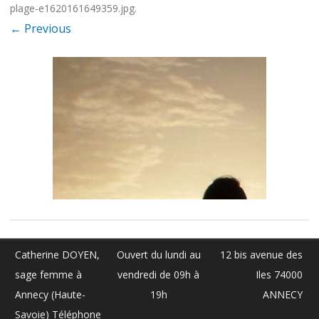
plage-e1620161649359.jpg
.
← Previous
Catherine DOYEN,
Ouvert du lundi au
12 bis avenue des
sage femme à
vendredi de 09h à
Iles 74000
Annecy (Haute-
19h
ANNECY
Savoie) Téléphone