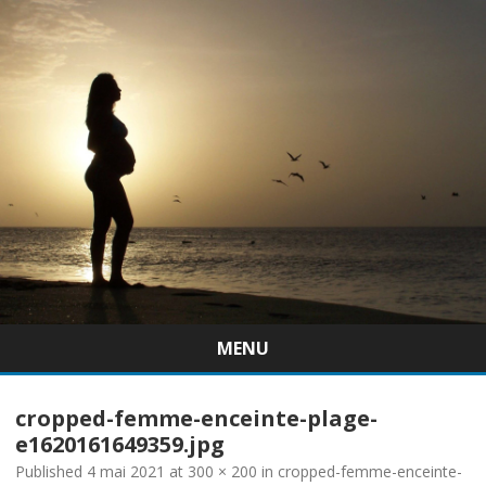
MENU
Skip
to
cropped-femme-enceinte-plage-
content
e1620161649359.jpg
Published
4 mai 2021
at
300 × 200
in
cropped-femme-enceinte-