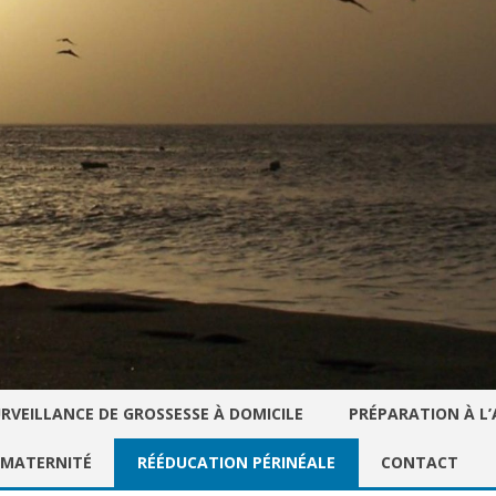
Skip
RVEILLANCE DE GROSSESSE À DOMICILE
PRÉPARATION À L
to
content
 MATERNITÉ
RÉÉDUCATION PÉRINÉALE
CONTACT