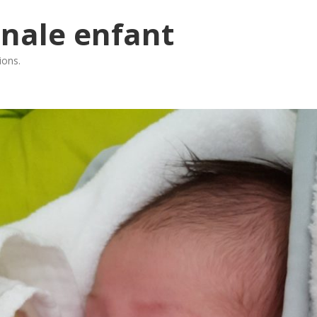
inale enfant
ions
.